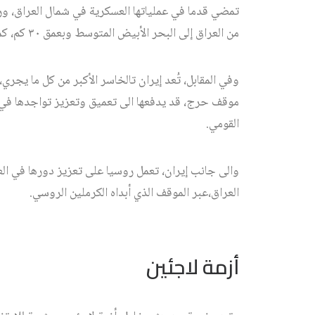
تمضي قدما في عملياتها العسكرية في شمال العراق، ورب
من العراق إلى البحر الأبيض المتوسط وبعمق ٣٠ كم، كما صرح بذلك الرئيس التركي رجب طيب اردوغان أخيراً.
وفي المقابل، تُعد إيران تالخاسر الأكبر من كل ما يجري
موقف حرج، قد يدفعها الى تعميق وتعزيز تواجدها في ا
القومي.
والى جانب إيران، تعمل روسيا على تعزيز دورها في ا
العراق،عبر الموقف الذي أبداه الكرملين الروسي.
أزمة لاجئين