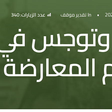
•
In
تقدير موقف
عدد الزيارات:
340
 وتوجس في 
 المعارضة 