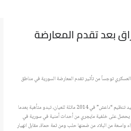
اق بعد تقدم المعارضة
والعسكري توجساً من تأثير تقدم المعارضة السورية في مناطق
فبغداد التي مازالت تجربة سقوط أغلب المدن السنية بيد تنظيم “داعش” في 2014 ماثلة للعيان، تبدو متأهبة بعدما
قد يحصل على خلفية مايجري من أحداث أمنية في سورية في
ء واسعة من البلاد من ضمنها حلب ومن ثمة حماة، مقابل انهيار