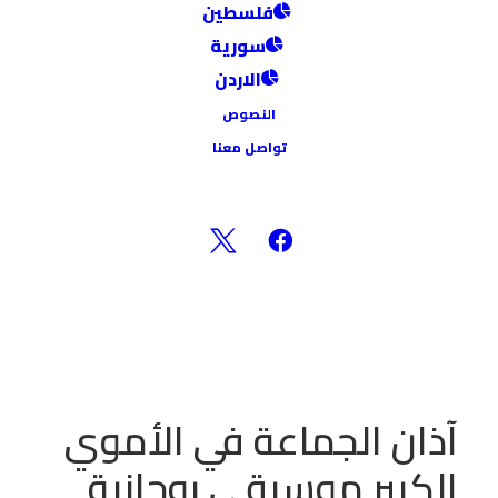
فلسطين
أكتوبر 3, 2024
•
In
مقالات
سورية
الاردن
عدد الزيارات:
399
النصوص
آذان الجماعة في الأموي
تواصل معنا
الكبير موسيقى روحانية
آذان الجماعة في الأموي
الكبير موسيقى روحانية