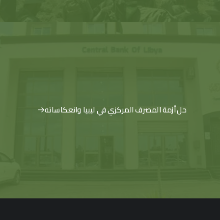
حل أزمة المصرف المركزي في ليبيا وانعكاساته