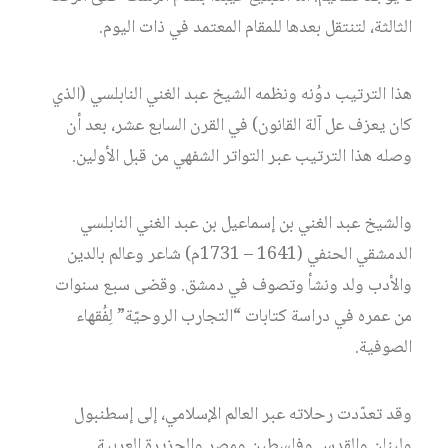
الثالثة، لتنتقل بعدها للمقام المعتمد في ذات اليوم.
هذا الترتيب دوُنه ونظمه الشيخ عبد الغني النابلسي (الذي
كان يعزف عل آلة القانون) في القرن السابع عشر، بعد أن
وصله هذا الترتيب عبر التواتر الشفهي من قبل الأولين.
والشيخ عبد الغني بن إسماعيل بن عبد الغني النابلسي
الدمشقي الحنفي (1641 – 1731م) شاعر وعالم بالدين
والأدب ولد ونشأ وتصوف في دمشق. وقضى سبع سنوات
من عمره في دراسة كتابات “التجارب الروحيّة” لِفُقهاء
الصوفية.
وقد تعدّدت رحلاته عبر العالم الإسلامي، إلى إسطنبول
ولبنان والقدس وفلسطين ومصر والجزيرة العربية