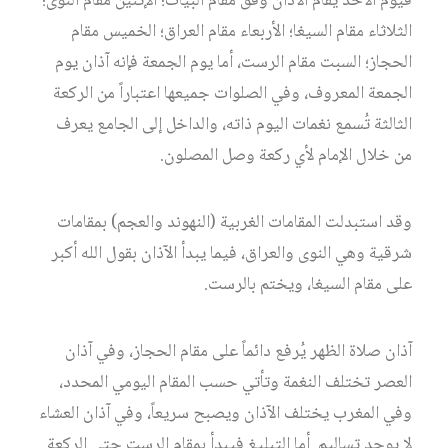
فيوم الأحد يُقام الآذان وفق مقام البيات؛ الإثنين مقام النوى؛
الثلاثاء مقام السيغا؛ الأربعاء مقام العراق؛ الخميس مقام
الحجاز؛ السبت مقام الرست، أما يوم الجمعة فإنه آذان يوم
الجمعة المعروف، وفي الصلوات جميعها اعتباراً من الركعة
الثالثة تُسمع نغمات اليوم ذاته، والداخل إلى الجامع يعرف
من خلال الإمام لأي ركعة وصل المصلون.
وقد استبدلت المقامات الغربية (النهوند والعجم) بمقامات
شرقية وهي النوى والعراق، فيما يبدأ الآذان بقول الله أكبر
على مقام السيغا، ويختم بالرست.
آذان صلاة الظهر يُرفع دائماً على مقام الحجاز، وفي آذان
العصر تختلف النغمة وتأتي حسب المقام اليومي المحدد،
وفي المغرب يختلف الآذان ويصبح سريعاً، وفي آذان العشاء
لا يوجد تساليم. أما التبليغ فيبدأ بمقام الرست حتى الركعة