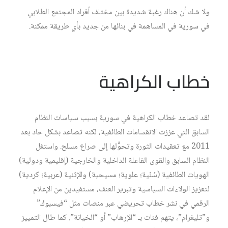
ولا شك أن هناك رغبة شديدة بين مختلف أفراد المجتمع الطلابي
في سورية في المساهمة في بنائها من جديد بأي طريقة ممكنة.
خطاب الكراهية
لقد تصاعد خطاب الكراهية في سورية بسبب سياسات النظام
السابق التي عززت الانقسامات الطائفية، لكنه تصاعد بشكل حاد بعد
2011 مع تعقيدات الثورة وتحوُّلها إلى صراع مسلح. واستغل
النظام السابق والقوى الفاعلة الداخلية والخارجية (إقليمية ودولية)
الهويات الطائفية (سُنّية؛ علوية؛ مسيحية) والإثنية (عربية؛ كردية)
لتعزيز الولاءات السياسية وتبرير العنف، مستفيدين من الإعلام
الرقمي في نشر خطاب تحريضي عبر منصات مثل “فيسبوك”
و”تليغرام”، يتهم فئات بـ “الإرهاب” أو “الخيانة”. كما طال التمييز