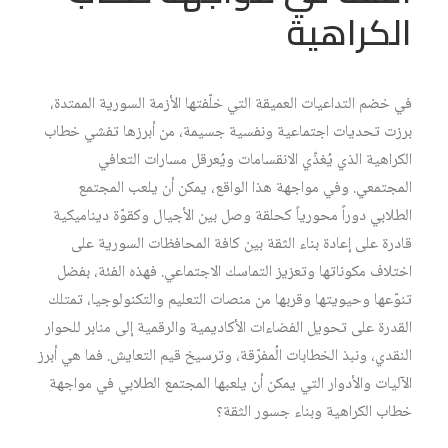
الكراهية
في خضم التداعيات العميقة التي خلّفتها الأزمة السورية الممتدة،
برزت تحديات اجتماعية ونفسية جسيمة، من أبرزها تفشي خطاب
الكراهية الذي يُغذّي الانقسامات ويُعرقل مسارات التعافي
المجتمعي. وفي مواجهة هذا الواقع، يمكن أن يلعب المجتمع
الطلابي دوراً محورياً كحلقة وصل بين الأجيال وكقوّة ديناميكية
قادرة على إعادة بناء الثقة بين كافة المحافظات السورية على
اختلاف مكوناتها وتعزيز التماسك الاجتماعي. فهذه الفئة، بفضل
تنوّعها وحيويتها وقربها من منصات التعليم والتكنولوجيا، تمتلك
القدرة على تحويل الفضاءات الأكاديمية والرقمية إلى منابر للحوار
النقدي، ونبذ الخطابات الُمفرّقة، وترسيخ قيم التعايش. فما هي أبرز
الآليات والأدوار التي يمكن أن يلعبها المجتمع الطلابي في مواجهة
خطاب الكراهية وبناء جسور الثقة؟