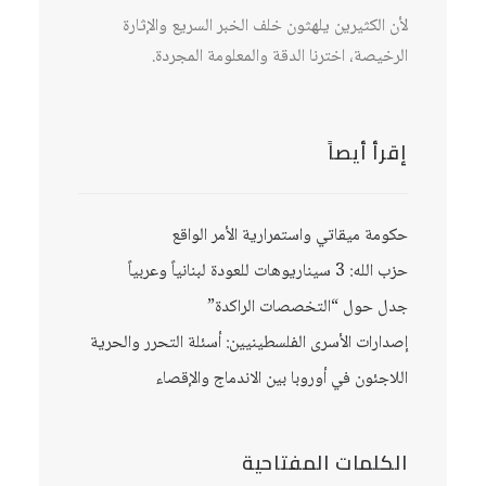
لأن الكثيرين يلهثون خلف الخبر السريع والإثارة
الرخيصة، اخترنا الدقة والمعلومة المجردة.
إقرأ أيصاً
حكومة ميقاتي واستمرارية الأمر الواقع
حزب الله: 3 سيناريوهات للعودة لبنانياً وعربياً
جدل حول “التخصصات الراكدة”
إصدارات الأسرى الفلسطينيين: أسئلة التحرر والحرية
اللاجئون في أوروبا بين الاندماج والإقصاء
الكلمات المفتاحية