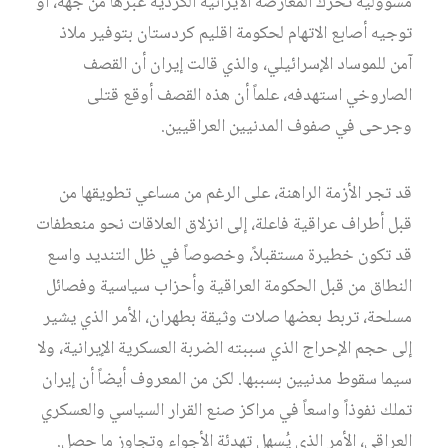
مسؤولية تحرك المعارضة الايرانية الكردية عبرها من جهة، أو
توجيه أصابع الاتهام لحكومة اقليم كردستان بتوفير ملاذ
آمن للموساد الإسرائيلي، والذي قالت إيران أن القصف
الصاروخي استهدفه، علماً أن هذه القصف أوقع قتلى
وجرحى في صفوف المدنيين العراقيين.
قد تجر الأزمة الراهنة، على الرغم من مساعي تطويقها من
قبل أطراف عراقية فاعلة، إلى انزلاق العلاقات نحو منعطفات
قد تكون خطيرة مستقبلاً، وخصوصاً في ظل التنديد واسع
النطاق من قبل الحكومة العراقية وأحزاب سياسية وفصائل
مسلحة، تربط بعضها صلات وثيقة بطهران، الأمر الذي يشير
إلى حجم الإحراج الذي سببته الضربة العسكرية الإيرانية، ولا
سيما سقوط مدنيين بسببها. لكن من المعروف أيضاً أن إيران
تملك نفوذاً واسعاً في مراكز صنع القرار السياسي والعسكري
العراقي، الأمر الذي يُسهل تهدئة الأجواء وتجاوز ما حصل.