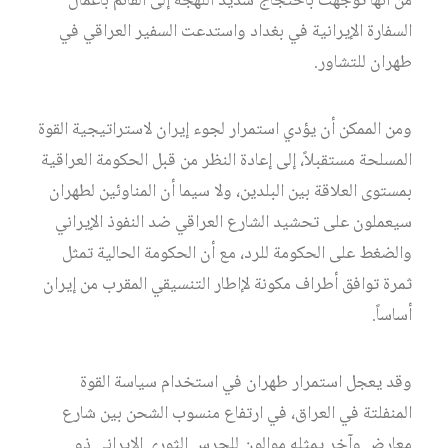
من أنها توجهت باحتجاج شديد اللهجة إلى القائم بأعمال
السفارة الإيرانية في بغداد واستدعت السفير العراقي في
طهران للتشاور.
ومن الممكن أن يؤدي استمرار لجوء إيران لاستراتيجية القوة
المسلحة مستقبلاً، إلى إعادة النظر من قبل الحكومة العراقية
بمستوى العلاقة بين البلدين، ولا سيما أن المناوئين لطهران
سيعملون على تحشيد الشارع العراقي ضد النفوذ الإيراني
والضغط على الحكومة للرد، مع أن الحكومة الحالية تمثل
ثمرة توافق أطراف مكونة لإاطار التنسيقي المقرب من إيران
أساساً.
وقد يعجل استمرار طهران في استخدام سياسة القوة
المنفلتة في العراق، في ارتفاع منسوب الشحن بين شارع
معارض وآخر يمثله موالون للحرس الثوري الإيراني ذو