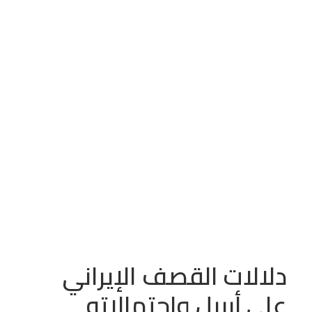
يناير 19, 2024
•
In
تقدير موقف
سورية
الاردن
عدد الزيارات:
388
دلالات القصف الإيراني على
أربيل واحتمالاته
دلالات القصف الإيراني
على أربيل واحتمالاته