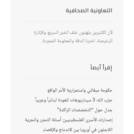
التعاونية الصحافية
لأن الكثيرين يلهثون خلف الخبر السريع والإثارة
الرخيصة، اخترنا الدقة والمعلومة المجردة.
إقرأ أيصاً
حكومة ميقاتي واستمرارية الأمر الواقع
حزب الله: 3 سيناريوهات للعودة لبنانياً وعربياً
جدل حول “التخصصات الراكدة”
إصدارات الأسرى الفلسطينيين: أسئلة التحرر والحرية
اللاجئون في أوروبا بين الاندماج والإقصاء