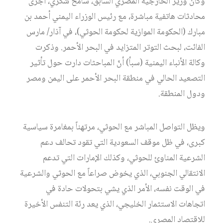
وكان وزير الخارجية المصري السابق، سامح شكري، أجرى
محادثات هاتفية مباشرة، مع رئيس الوزراء اليمني أحمد بن
مبارك (الحكومة الموازية لحكومة الحوثي)، في آذار/ مارس
الفائت، لبحث التوتر المتزايد في البحر الأحمر. وذكرت
وكالة الأنباء اليمنية (سبأ) أنّ المباحثات دارت حول تأثير
التصعيد الحالي في منطقة البحر الأحمر على اليمن ومصر
ودول المنطقة.
ويظل التواصل المباشر مع الحوثي، مرتهناً بمغامرة سياسية
كبرى، في ظل موقف السعودية التي تقود تحالف دعم
الشرعية المناوئ للحوثي، وكذلك الإمارات التي تدعم
الانتقالي الجنوبي، الذي يخوض صراعاً مع الحوثي والشرعية
في الوقت نفسه، الأمر الذي يشي بتحولات حادة في
اتجاهات الاستثمار الخليجي، الذي يعد رئة التنفس الأخيرة
للاقتصاد المصري.