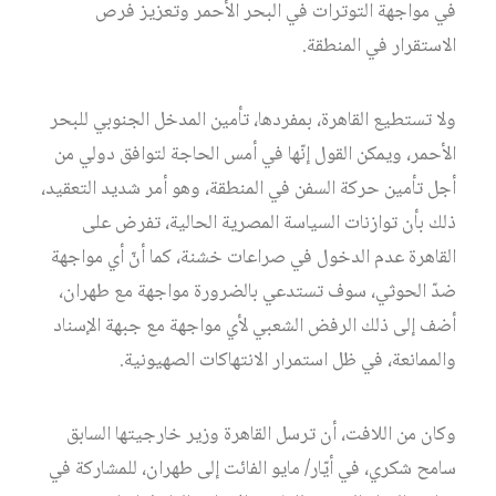
في مواجهة التوترات في البحر الأحمر وتعزيز فرص
الاستقرار في المنطقة.
ولا تستطيع القاهرة، بمفردها، تأمين المدخل الجنوبي للبحر
الأحمر، ويمكن القول إنّها في أمس الحاجة لتوافق دولي من
أجل تأمين حركة السفن في المنطقة، وهو أمر شديد التعقيد،
ذلك بأن توازنات السياسة المصرية الحالية، تفرض على
القاهرة عدم الدخول في صراعات خشنة، كما أنّ أي مواجهة
ضدّ الحوثي، سوف تستدعي بالضرورة مواجهة مع طهران،
أضف إلى ذلك الرفض الشعبي لأي مواجهة مع جبهة الإسناد
والممانعة، في ظل استمرار الانتهاكات الصهيونية.
وكان من اللافت، أن ترسل القاهرة وزير خارجيتها السابق
سامح شكري، في أيّار/ مايو الفائت إلى طهران، للمشاركة في