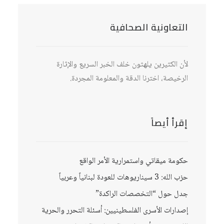
التعاونية الصحافية
لأن الكثيرين يلهثون خلف الخبر السريع والإثارة
الرخيصة، اخترنا الدقة والمعلومة المجردة.
إقرأ أيصاً
حكومة ميقاتي واستمرارية الأمر الواقع
حزب الله: 3 سيناريوهات للعودة لبنانياً وعربياً
جدل حول “التخصصات الراكدة”
إصدارات الأسرى الفلسطينيين: أسئلة التحرر والحرية