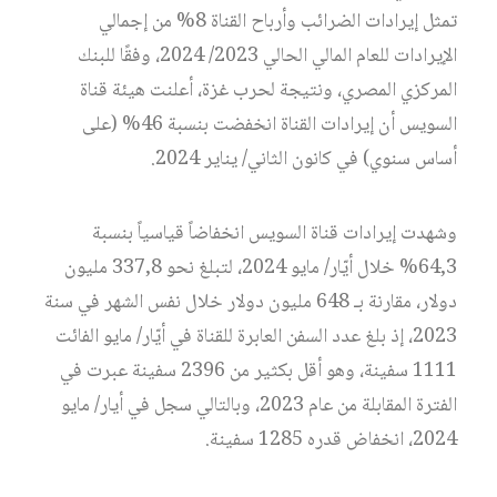
تمثل إيرادات الضرائب وأرباح القناة 8% من إجمالي
الإيرادات للعام المالي الحالي 2023/ 2024، وفقًا للبنك
المركزي المصري، ونتيجة لحرب غزة، أعلنت هيئة قناة
السويس أن إيرادات القناة انخفضت بنسبة 46% (على
أساس سنوي) في كانون الثاني/ يناير 2024.
وشهدت إيرادات قناة السويس انخفاضاً قياسياً بنسبة
64,3% خلال أيّار/ مايو 2024، لتبلغ نحو 337,8 مليون
دولار، مقارنة بـ 648 مليون دولار خلال نفس الشهر في سنة
2023، إذ بلغ عدد السفن العابرة للقناة في أيّار/ مايو الفائت
1111 سفينة، وهو أقل بكثير من 2396 سفينة عبرت في
الفترة المقابلة من عام 2023، وبالتالي سجل في أيار/ مايو
2024، انخفاض قدره 1285 سفينة.