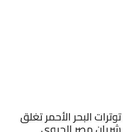
يوليو 17, 2024
•
In
تقدير موقف
سورية
الاردن
عدد الزيارات:
318
توترات البحر الأحمر تغلق
شريان مصر الحيوي
توترات البحر الأحمر تغلق
شريان مصر الحيوي