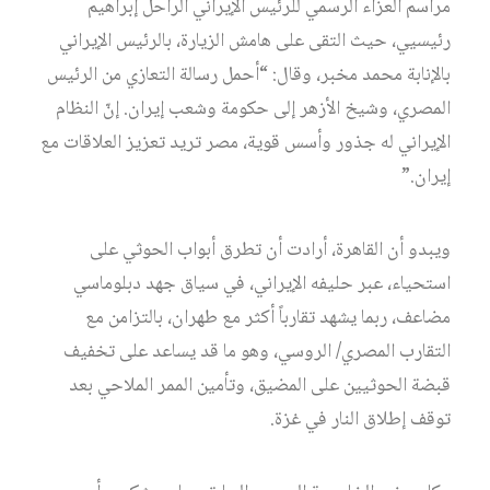
مراسم العزاء الرسمي للرئيس الإيراني الراحل إبراهيم
رئيسيي، حيث التقى على هامش الزيارة، بالرئيس الإيراني
بالإنابة محمد مخبر، وقال: “أحمل رسالة التعازي من الرئيس
المصري، وشيخ الأزهر إلى حكومة وشعب إيران. إنّ النظام
الإيراني له جذور وأسس قوية، مصر تريد تعزيز العلاقات مع
إيران.”
ويبدو أن القاهرة، أرادت أن تطرق أبواب الحوثي على
استحياء، عبر حليفه الإيراني، في سياق جهد دبلوماسي
مضاعف، ربما يشهد تقارباً أكثر مع طهران، بالتزامن مع
التقارب المصري/ الروسي، وهو ما قد يساعد على تخفيف
قبضة الحوثيين على المضيق، وتأمين الممر الملاحي بعد
توقف إطلاق النار في غزة.