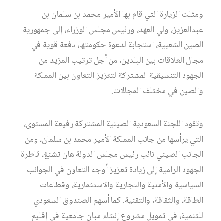
ومثلت الزيارة التي قام بها الأمير محمد بن سلمان بن
عبدالعزيز، ولي العهد، ورئيس مجلس الوزراء، إلى جمهورية
الصين الشعبية، استجابة لدعوة حكومتها، دفعة قوية في
مجال العلاقات بين البلدين، من أجل ترتيب المزيد من
الجهود التنسيقية المشتركة لتعزيز التعاون بين المملكة
والصين في مختلف المجالات.
وتقود اللجنة السعودية الصينية المشتركة رفيعة المستوى،
التي يرأسها من جانب المملكة الأمير محمد بن سلمان، ومن
الجانب الصيني نائب رئيس مجلس الدولة هان تشنغ، قاطرة
الجهود الرامية إلى زيادة تعزيز أوجه التعاون في الجوانب
السياسية والأمنية والتجارية والاستثمارية، وقطاعات
الطاقة، والثقافة، والتقنية. كما أسهم الصندوق السعودي
للتنمية، في تمويل مشروع إنشاء مبان جامعية في إقليم