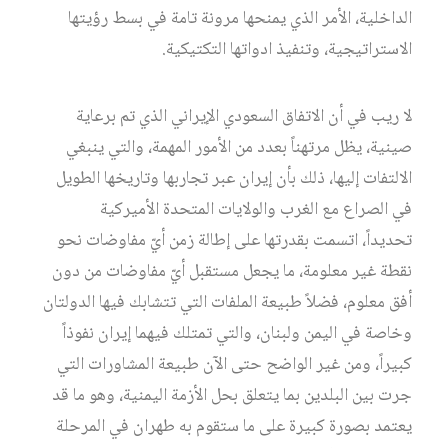
الداخلية، الأمر الذي يمنحها مرونة تامة في بسط رؤيتها
الاستراتيجية، وتنفيذ ادواتها التكتيكية.
لا ريب في أن الاتفاق السعودي الإيراني الذي تم برعاية
صينية، يظل مرتهناً بعدد من الأمور المهمة، والتي ينبغي
الالتفات إليها، ذلك بأن إيران عبر تجاربها وتاريخها الطويل
في الصراع مع الغرب والولايات المتحدة الأميركية
تحديداً، اتسمت بقدرتها على إطالة زمن أيّ مفاوضات نحو
نقطة غير معلومة، ما يجعل مستقبل أيّ مفاوضات من دون
أفق معلوم، فضلاً طبيعة الملفات التي تتشابك فيها الدولتان
وخاصة في اليمن ولبنان، والتي تمتلك فيهما إيران نفوذاً
كبيراً، ومن غير الواضح حتى الآن طبيعة المشاورات التي
جرت بين البلدين بما يتعلق بحل الأزمة اليمنية، وهو ما قد
يعتمد بصورة كبيرة على ما ستقوم به طهران في المرحلة