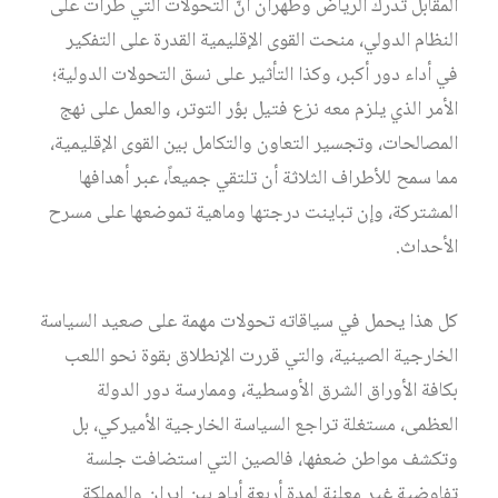
المقابل تدرك الرياض وطهران أنّ التحولات التي طرأت على
النظام الدولي، منحت القوى الإقليمية القدرة على التفكير
في أداء دور أكبر، وكذا التأثير على نسق التحولات الدولية؛
الأمر الذي يلزم معه نزع فتيل بؤر التوتر، والعمل على نهج
المصالحات، وتجسير التعاون والتكامل بين القوى الإقليمية،
مما سمح للأطراف الثلاثة أن تلتقي جميعاً، عبر أهدافها
المشتركة، وإن تباينت درجتها وماهية تموضعها على مسرح
الأحداث.
كل هذا يحمل في سياقاته تحولات مهمة على صعيد السياسة
الخارجية الصينية، والتي قررت الإنطلاق بقوة نحو اللعب
بكافة الأوراق الشرق الأوسطية، وممارسة دور الدولة
العظمى، مستغلة تراجع السياسة الخارجية الأميركي، بل
وتكشف مواطن ضعفها، فالصين التي استضافت جلسة
تفاوضية غير معلنة لمدة أربعة أيام بين إيران والمملكة