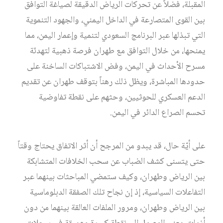
المقبلة، فضلاً عن تحركات الرياض الدقيقة لصياغة التوافق
بين القوى المتصارعة في الداخل اليمني، والجهود التنموية
التي تبذلها عبر البرنامج السعودي لتنمية وإعمار اليمن، مما
يمنحها، من خلال التوافق مع طهران فرصة ذهبية لتهدئة
مسرح الأحداث في اليمن، وفض الاشتباكات الساخنة على
حدودها المباشرة، ويظل ذلك رهناً بتوقف طهران عن تقديم
الدعم العسكري للحوثيين، وحثهم على نقطة تفاوضية
تحسم الصراع الدائر في اليمن.
على أيّة حال، قد يبدو من المرجح أن أثر الاتفاق يحتاج وقتاً
حتى يتسنى كشف الضباب عن سحب الخلافات المتشابكة
بين الرياض وطهران، وكيف ستمضي المباحثات بينهما عبر
التفاعلات السياسية، إذ إن نجاح تلك الصفقة الدبلوماسية
بين الرياض وطهران، ومرور الملفات العالقة بينهما من دون