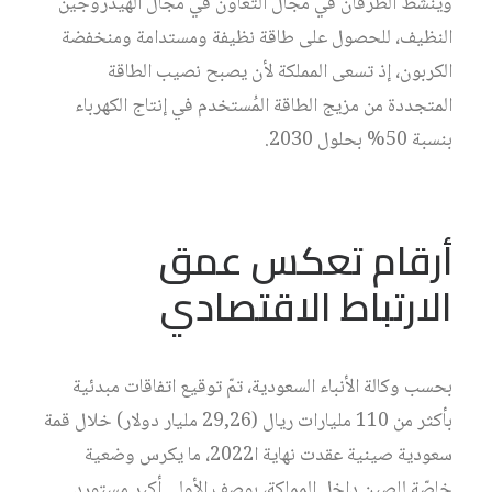
وينشط الطرفان في مجال التعاون في مجال الهيدروجين
النظيف، للحصول على طاقة نظيفة ومستدامة ومنخفضة
الكربون، إذ تسعى المملكة لأن يصبح نصيب الطاقة
المتجددة من مزيج الطاقة المُستخدم في إنتاج الكهرباء
بنسبة 50% بحلول 2030.
أرقام تعكس عمق
الارتباط الاقتصادي
بحسب وكالة الأنباء السعودية، تمّ توقيع اتفاقات مبدئية
بأكثر من 110 مليارات ريال (29,26 مليار دولار) خلال قمة
سعودية صينية عقدت نهاية ا2022، ما يكرس وضعية
خاصّة للصين داخل المملكة، بوصف الأولى أكبر مستورد