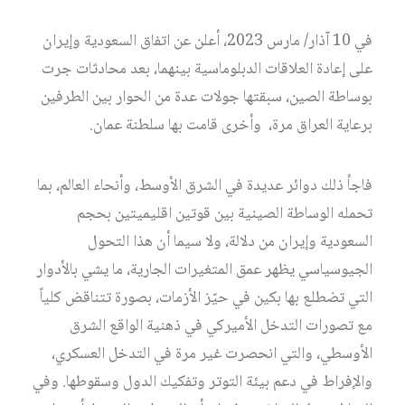
في 10 آذار/ مارس 2023، أعلن عن اتفاق السعودية وإيران
على إعادة العلاقات الدبلوماسية بينهما، بعد محادثات جرت
بوساطة الصين، سبقتها جولات عدة من الحوار بين الطرفين
برعاية العراق مرة، وأخرى قامت بها سلطنة عمان.
فاجأ ذلك دوائر عديدة في الشرق الأوسط، وأنحاء العالم، بما
تحمله الوساطة الصينية بين قوتين اقليميتين بحجم
السعودية وإيران من دلالة، ولا سيما أن هذا التحول
الجيوسياسي يظهر عمق المتغيرات الجارية، ما يشي بالأدوار
التي تضطلع بها بكين في حيّز الأزمات، بصورة تتناقض كلياً
مع تصورات التدخل الأميركي في ذهنية الواقع الشرق
الأوسطي، والتي انحصرت غير مرة في التدخل العسكري،
والإفراط في دعم بيئة التوتر وتفكيك الدول وسقوطها. وفي