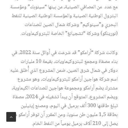
مع عدد من المصافي الصينية، من بينها “سينوبك” ومؤسسة
البترول الوطنية الصينية والمؤسسة الوطنية الصينية للنفط
البحري و”سينوكيم” وشركة شمال الصين للصناعات
(نورينكو) وشركة “تشجيانغ” الخاصة للبتروكيماويات.
وكانت شركة “أرامكو” قد شرعت في أوائل سنة 2022، في
بناء مصفاة ومجمع للبتروكيماويات، بقيمة 10 مليارات
دولار في شمال شرق الصين، ضمن المشروع الذي أُطلق عليه
اسم شركة هواجين أرامكو للبتروكيماويات، وهو مشروع
مشترك يضم أرامكو ومجموعة هواجين للصناعات الكيماوية،
ويضم المشروع، المتوقع أن يبدأ تشغيله في 2024، مصفاة
تبلغ طاقتها 300 ألف برميل في اليوم، ومصنع إيثيلين
بطاقة 1,5 مليون طن سنويا، ومن المقرر أن توفر أرامكو ما
يصل إلى 210 آلاف برميل يومياً من النفط الخام.