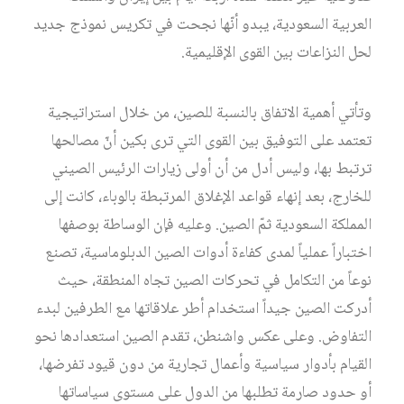
العربية السعودية، يبدو أنّها نجحت في تكريس نموذج جديد
لحل النزاعات بين القوى الإقليمية.
وتأتي أهمية الاتفاق بالنسبة للصين، من خلال استراتيجية
تعتمد على التوفيق بين القوى التي ترى بكين أنّ مصالحها
ترتبط بها، وليس أدل من أن أولى زيارات الرئيس الصيني
للخارج، بعد إنهاء قواعد الإغلاق المرتبطة بالوباء، كانت إلى
المملكة السعودية ثمّ الصين. وعليه فإن الوساطة بوصفها
اختباراً عملياً لمدى كفاءة أدوات الصين الدبلوماسية، تصنع
نوعاً من التكامل في تحركات الصين تجاه المنطقة، حيث
أدركت الصين جيداً استخدام أطر علاقاتها مع الطرفين لبدء
التفاوض. وعلى عكس واشنطن، تقدم الصين استعدادها نحو
القيام بأدوار سياسية وأعمال تجارية من دون قيود تفرضها،
أو حدود صارمة تطلبها من الدول على مستوى سياساتها