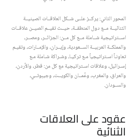
المحور الثاني: يركــز علــى شــكل العلاقــات الصينيــة
الثنائيــة مــع دول المنطقــة، حيــث تقيــم الصيــن علاقــات
اســتراتيجية شــاملة مــع كل مــن: الجزائــر، ومصــر،
والمملكــة العربيــة الســعودية، وإيــران، والإمــارات، وتقيـم
تعاونـاً اسـتراتيجياً مـع تركيـا، وشـراكة شـاملة مـع
إسـرائيل، وعلاقات اسـتراتيجية مع كل من: قطر، والأردن،
والعراق، والمغرب، وعُمــان والكويــت، وجيبوتــي،
والســودان.
عقود على العلاقات
الثنائية