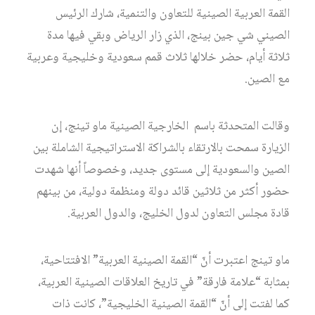
القمة العربية الصينية للتعاون والتنمية، شارك الرئيس
الصيني شي جين بينج، الذي زار الرياض وبقي فيها مدة
ثلاثة أيام، حضر خلالها ثلاث قمم سعودية وخليجية وعربية
مع الصين.
وقالت المتحدثة باسم الخارجية الصينية ماو تينج، إن
الزيارة سمحت بالارتقاء بالشراكة الاستراتيجية الشاملة بين
الصين والسعودية إلى مستوى جديد، وخصوصاً أنها شهدت
حضور أكثر من ثلاثين قائد دولة ومنظمة دولية، من بينهم
قادة مجلس التعاون لدول الخليج، والدول العربية.
ماو تينج اعتبرت أنّ “القمة الصينية العربية” الافتتاحية،
بمثابة “علامة فارقة” في تاريخ العلاقات الصينية العربية،
كما لفتت إلى أنّ “القمة الصينية الخليجية”، كانت ذات