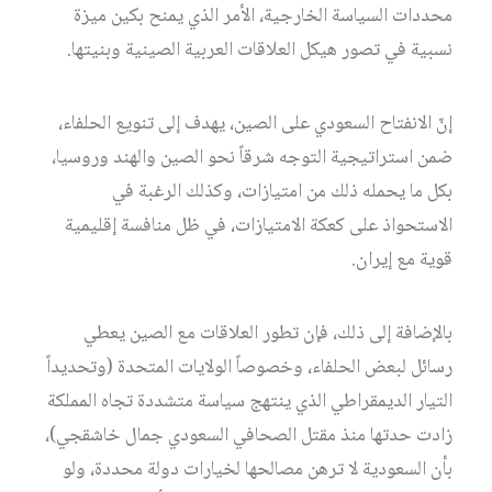
محددات السياسة الخارجية، الأمر الذي يمنح بكين ميزة
نسبية في تصور هيكل العلاقات العربية الصينية وبنيتها.
إنّ الانفتاح السعودي على الصين، يهدف إلى تنويع الحلفاء،
ضمن استراتيجية التوجه شرقاً نحو الصين والهند وروسيا،
بكل ما يحمله ذلك من امتيازات، وكذلك الرغبة في
الاستحواذ على كعكة الامتيازات، في ظل منافسة إقليمية
قوية مع إيران.
بالإضافة إلى ذلك، فإن تطور العلاقات مع الصين يعطي
رسائل لبعض الحلفاء، وخصوصاً الولايات المتحدة (وتحديداً
التيار الديمقراطي الذي ينتهج سياسة متشددة تجاه المملكة
زادت حدتها منذ مقتل الصحافي السعودي جمال خاشقجي)،
بأن السعودية لا ترهن مصالحها لخيارات دولة محددة، ولو