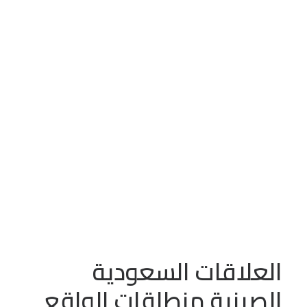
سورية
عدد الزيارات:
671
الاردن
العلاقات السعودية الصينية
منطلقات الواقع وآفق
المستقبل
العلاقات السعودية
الصينية منطلقات الواقع