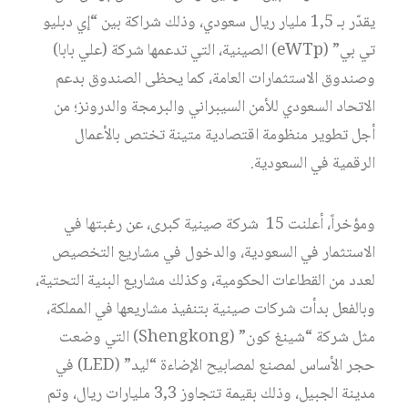
يقدّر بـ 1,5 مليار ريال سعودي، وذلك شراكة بين “إي دبليو
تي بي” (eWTp) الصينية، التي تدعمها شركة (علي بابا)
وصندوق الاستثمارات العامة، كما يحظى الصندوق بدعم
الاتحاد السعودي للأمن السيبراني والبرمجة والدرونز؛ من
أجل تطوير منظومة اقتصادية متينة تختص بالأعمال
الرقمية في السعودية.
ومؤخراً، أعلنت 15 ‏شركة صينية كبرى، عن رغبتها في
الاستثمار في السعودية، والدخول في مشاريع التخصيص
لعدد من القطاعات الحكومية، وكذلك مشاريع البنية التحتية،
وبالفعل بدأت شركات صينية بتنفيذ مشاريعها في المملكة،
مثل شركة “شينغ كون” (Shengkong) التي وضعت
حجر الأساس لمصنع لمصابيح الإضاءة “ليد” (LED) في
مدينة الجبيل، وذلك بقيمة تتجاوز 3,3 مليارات ريال، وتم