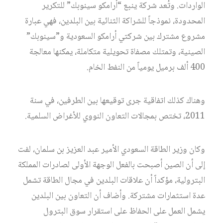
الواردات. وتُعد شركة ينبع “أرامكو سينوبك” للتكرير
المحدودة، نموذجاً للشراكة الثنائية بين البلدين، فهي عبارة
مشروع مشترك بين شركتي أرامكو السعودية و”سينوبك”
الصينية، وتمتلك مصفاة تحويلية متكاملة، يمكنها معالجة
400 ألف برميل يومياً من النفط الخام.
وهناك كذلك اتفاقية جرى توقيعها بين الطرفين، في سنة
2011، تختص بمجالات التعاون النووي للأغراض السلمية.
وكان وزير الطاقة السعودي الأمير عبد العزيز بن سلمان، لفت
إلى أن الصين أصبحت بالفعل الوجهة الأولى لصادرات المملكة
البترولية، مؤكداً أن علاقات البلدين في مجال الطاقة تشمل
عدة استثمارات مشتركة. وأضاف أن التعاون بين البلدين
يشمل العمل على الحفاظ على استقرار سوق البترول