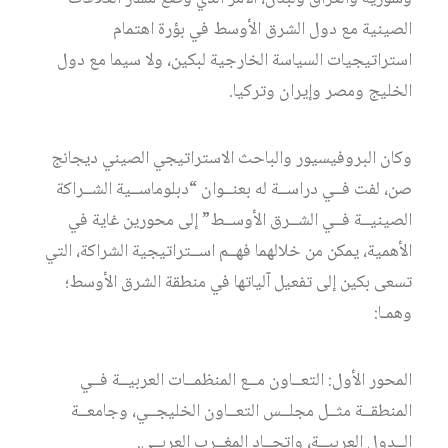
الصينية مع دول الشرق الأوسط في بؤرة اهتمام
استراتيجيات السياسة الخارجية لبكين، ولا سيما مع دول
الخليج ومصر وإيران وتركيا.
وكان البروفيسيور والباحث الاستراتيجي الصيني ديجانج
صن، لفت فــي دراســة له بعنــوان “دبلوماســية الشــراكة
الصينيــة فــي الشــرق الأوســط” إلى محورين غاية في
الأهمية، يمكن من خلالهما فهــم اســتراتيجية الشراكة، التي
تسعى بكين إلى تفعيل آلياتها في منطقة الشرق الأوسط؛
وهمـا:
المحور الأول: التعــاون مــع المنظمــات العربيــة فــي
المنطقــة مثــل مجلــس التعــاون الخليجــي، وجامعــة
الــدول العربيــة، واتحــاد المغــرب العربــي.