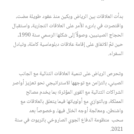
بدأت العلاقات بين الرياض وبكين منذ عقود طويلة مضت،
واقتصرت في بادىء الأمر على العلاقات التجارية، واستقبال
الحجاج الصينيين، وصولًاً إلى شكلها الرسمي سنة 1990،
حين تمّ الاتفاق على إقامة علاقات دبلوماسية كاملة، وتبادل
السفراء.
وتحرص الرياض على تنمية العلاقات الثنائية مع الجانب
الصيني، بالتزامن مع توجهها الاستراتيجي نحو تعزيز أواصر
الشراكات الثنائية مع القوى المؤثرة؛ بما يخدم مصالح
المملكة، وبالتوازي مع أولوياتها فيما يتعلق بالعلاقات مع
واشنطن، ومعالجة أوجه الخلل فيها، وخصوصاً بعد
سحب منظومة الدفاع الجوي الصاروخي باتريوت في سنة
2021.