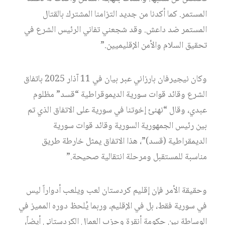
المستمر. كما أكدنا من جديد التزامنا المشترك بالقتال
المستمر ضد داعش. وقد شجعني تفاني الرئيس الشرع في
تحقيق السلام والأمن الإقليميين.”
وكان نيجيرفان بارزاني عبر بيان في 11 آذار 2025 باتفاق
الشرع وقائد قوات سورية الديموقراطية “قسد” مظلوم
عبدي، وقال “نهنئ إخوتنا في سورية على الاتفاق الذي تم
بين رئيس الجمهورية السورية وقائد قوات سورية
الديمقراطية (قسد)”، هذا الاتفاق يمثل خارطة طريق
مناسبة للمستقبل ومرحلة انتقالية صحيحة.”
وحقيقة الأمر فإن إقليم كردستان لعب ويلعب أدواراً ليس
في سورية فقط، بل في الإقليم، وربما يُلحظ دوره المميز في
الوساطة بين حكومة أنقرة وحزب العمال الكردستاني أيضاً،