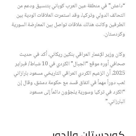
“داعش” في منطقة عين العرب كوباني بتنسيق ودعم من
التحالف الدولي وتركيا، وقد استمرت العلاقات الودية بين
الطرفين وكانت هنالك علاقات تواصل بين المعارضة السورية
وكردستان.
وكان وزير الإعمار العراقي بنكين ريكاني، أكد في حديث
صحافي أوره موقع “الجبال” الكردي في 10 شباط/ فبراير
2025، أن الزعيم الكردي العراقي التاريخي مسعود بارازاني
لعب دوراً مهماً في اتفاق قسد مع حكومة دمشق، وقال إن
“الكرد في تركيا وسورية يلجؤون دائماً إلى مسعود
البارزاني.”
كوردستان والدور