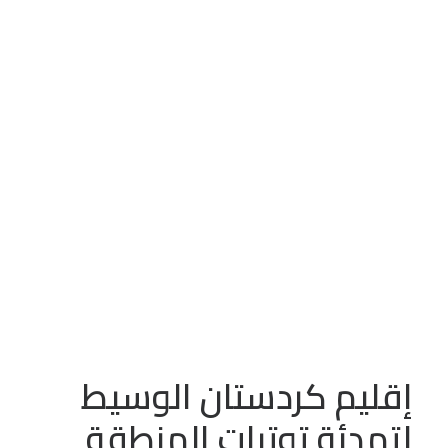
أبريل 13, 2025
•
In
مقالات
سورية
الاردن
عدد الزيارات:
365
إقليم كردستان الوسيط
لتهدئة توترات المنطقة
إقليم كردستان الوسيط
لتهدئة توترات المنطقة