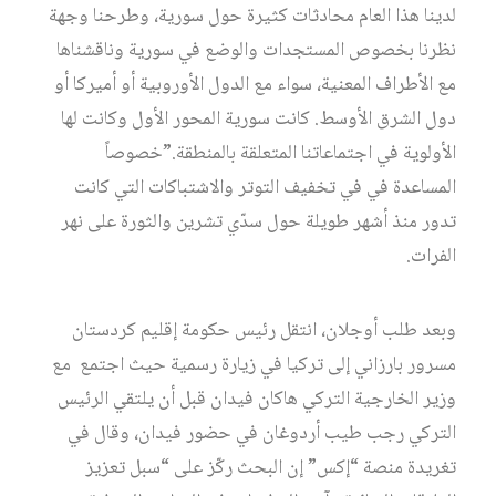
لدينا هذا العام محادثات كثيرة حول سورية، وطرحنا وجهة
نظرنا بخصوص المستجدات والوضع في سورية وناقشناها
مع الأطراف المعنية، سواء مع الدول الأوروبية أو أميركا أو
دول الشرق الأوسط. كانت سورية المحور الأول وكانت لها
الأولوية في اجتماعاتنا المتعلقة بالمنطقة.”خصوصاً
المساعدة في في تخفيف التوتر والاشتباكات التي كانت
تدور منذ أشهر طويلة حول سدّي تشرين والثورة على نهر
الفرات.
وبعد طلب أوجلان، انتقل رئيس حكومة إقليم كردستان
مسرور بارزاني إلى تركيا في زيارة رسمية حيث اجتمع مع
وزير الخارجية التركي هاكان فيدان قبل أن يلتقي الرئيس
التركي رجب طيب أردوغان في حضور فيدان، وقال في
تغريدة منصة “إكس” إن البحث ركّز على “سبل تعزيز