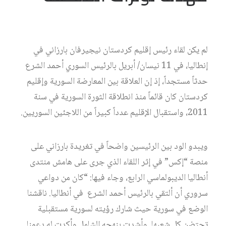
لم يكن لقاء رئيس إقليم كردستان نيجيرفان بارزاني في
إنطاليا، في 11 نيسان/ أبريل بالرئيس السوري أحمد الشرع
حدثاً مستجداً، إذ إن العلاقة بين المعارضة السورية وإقليم
كردستان كان قائماً منذ انطلاقة الثورة السورية في سنة
2011، واستقبال الإقليم عدداً كبيراً من اللاجئين السوريين.
ويبدو الود بين الرئيسين واضحاً في تغريدة بارزاني على
منصة “إكس” في إثر اللقاء الذي جرى على هامش منتدى
أنطاليا الديبولماسي الرابع، وجاء فيها: “كان من دواعي
سروري أن ألتقي بالرئيس أحمد الشرع في أنطاليا. ناقشنا
الوضع في سورية حيث شارك رؤيته لسورية مستقبلية
تحتضن كل شعبها. وأشدت بنهجه الشامل وأكدت له دعمنا