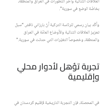
العلاقات الثنائية وآخر التطورات في العراق والمنطقة،
بخاصّة الوضع في سورية”.
وأكّد بيان رسمي للرئاسة التركية أنّ بارزاني ناقش “سبل
تعزيز العلاقات الثنائية والأوضاع العامّة في العراق
والمنطقة، وخصوصاً التغيّرات التي حدثت في سورية.”
تجربة تؤهل لأدوار محلي
وإقليمية
في المحصلة، فإن التجربة التاريخية لإقليم كردستان في