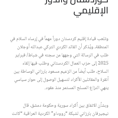
الإقليمي
وتلعب قيادة إقليم كردستان دوراً مهماً في إرساء السلام في
المنطقة، ويُذكر أن القائد الكردي التركي عبدالله أوجلان
طلب في الرسالة التي وجهها من سجنه في شباط/ فبراير
2025 إلى حزب العمال الكردستاني وطلب فيها إلقاء
السلاح، طلب أيضاً من الزعيم مسعود بارزاني الوساطة بين
أنقرة والمقاتلين الأكراد لتسهيل الوصول إلى حوار سياسي
ينهي النزاع المسلح المستمر منذ عقود.
وبشأن الاتفاق بين أكراد سورية وحكومة دمشق، قال
نيجيرفان بارزاني لشبكة “رووداو” الكردية العراقية “كانت