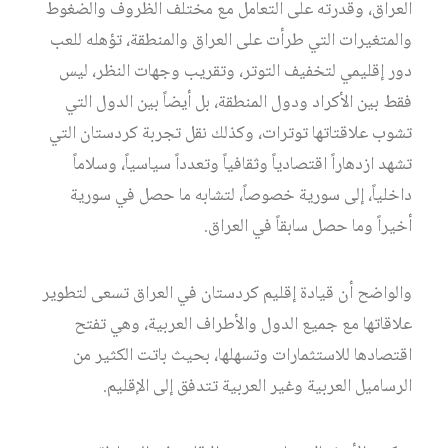
العراق، وقدرته على التعامل مع مختلف الظروف والضغوط
والمتغيرات التي طرأت على العراق والمنطقة، تؤهله للعب
دور إقليمي لتخفيف التوتر، وتقريب وجهات النظر، ليس
فقط بين الأكراد ودول المنطقة، بل أيضاً بين الدول التي
تشوب علاقتاتها توترات، وكذلك نقل تجربة كردستان التي
تشهد ازدهاراً اقتصادياً وثقافياً وتعدداً سياسياً، وسلاماً
داخلياً، إلى سورية خصوصاً، لتشابه ما حصل في سورية
أخيراً وما حصل سابقاً في العراق.
والواضح أن قيادة إقليم كردستان في العراق تسعى لتطوير
علاقاتها مع جميع الدول والأطراف العربية، وهي تفتح
اقتصادها للاستثمارات وتسهلها، بحيث باتت الكثير من
الرساميل العربية وغير العربية تتدفق إلى الإقليم.