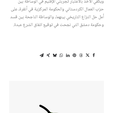
ويكفي الأخذ بالاعتبار تجربتي الإقليم في الوساطة بين
حزب العمال الكردستاني والحكومة المركزية في أنقرة، على
أمل حل النزاع التاريخي بينهما، والوساطة الناجحة بين قسد
وحكومة دمشق التي نجحت في توقيع اتفاق الشرع عبدة.