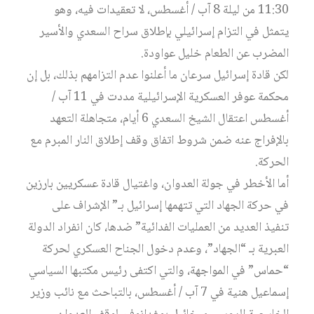
11:30 من ليلة 8 آب / أغسطس، لا تعقيدات فيه، وهو
يتمثل في التزام إسرائيلي بإطلاق سراح السعدي والأسير
المضرب عن الطعام خليل عواودة.
لكن قادة إسرائيل سرعان ما أعلنوا عدم التزامهم بذلك، بل إن
محكمة عوفر العسكرية الإسرائيلية مددت في 11 آب /
أغسطس اعتقال الشيخ السعدي 6 أيام، متجاهلة التعهد
بالإفراج عنه ضمن شروط اتفاق وقف إطلاق النار المبرم مع
الحركة.
أما الأخطر في جولة العدوان، واغتيال قادة عسكريين بارزين
في حركة الجهاد التي تتهمها إسرائيل بـ” الإشراف على
تنفيذ العديد من العمليات الفدائية” ضدها، كان انفراد الدولة
العبرية بـ “الجهاد”، وعدم دخول الجناح العسكري لحركة
“حماس” في المواجهة، والتي اكتفى رئيس مكتبها السياسي
إسماعيل هنية في 7 آب / أغسطس، بالتباحث مع نائب وزير