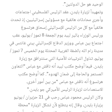
الوحيد هو حل الدولتين”.
وتمهيداً لزيارة بايدن، عقد الرئيس الفلسطيني اجتماعات
وأجرى محادثات هاتفية مع مسؤولين إسرائيليين، إذ تحدث
هاتفياً مع كل من الرئيس الإسرائيلي إسحاق هرتسوغ
ورئيس الوزراء يائير لبيد يوم الجمعة 8 تموز / يوليو، عقب
اجتماع بين عباس ووزير الدفاع الإسرائيلي بيني غانتس في
مدينة رام الله بالضفة الغربية المحتلة يوم الخميس 7 تموز /
يوليو، تناول الترتيبات الأمنية التي ستترافق مع زيارة
بايدن. فيما أوضح مكتب لبيد أنه ناقش مع عباس “التعاون
المستمر والحاجة إلى ضمان الهدوء”. كما أوضح مكتب
هرتسوغ أنه ناقش مع عباس “من بين أمور أخرى،
الاستعدادات لزيارة الرئيس الأميركي جو بايدن.”
وكان الرئيس محمود عباس رحب في 21 حزيران / يونيو
بزيارة بايدن، وقال إنه يتطلع لأن تشكل الزيارة “محطة