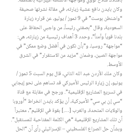
بامتلاك سلاح نووي ومواجهة الأنشطة الإيرانية بالمنطقة.
وكان بايدن دافع عشية زيارته، في مقالة نشرتها صحيفة
“واشنطن بوست” في 9 تموز / يوليو، عن قراره زيارة
السعودية، وقال “بصفتي رئيساً، من واجبي الحفاظ على
بلدنا قوياً وآمناً”، وحدد 3 أهداف رئيسية من زيارته، هي:
“مواجهة” روسيا، و”بأن نكون في أفضل وضع ممكن” في
مواجهة الصين، وضمان “مزيد من الاستقرار” في الشرق
الأوسط.
وكان ملك الأردن عبد الله الثاني، قال يوم السبت 5 تموز /
يونيو، إن زيارة الرئيس الأميركي قد تساهم على نحو إيجابي
في تسريع المشاريع الإقليمية”. ورجح في مقابلة مع قناة
“سي إن بي سي” الأميركية، أن يؤكد بايدن انخراط “أوروبا
والولايات المتحدة، والغرب [….] بقوة في الإقليم”، معتبراً
أن تلك المشاريع الإقليمية “هي الكلمة المفتاحية للمستقبل”.
وبشأن حل الصراع الفلسطيني – الإسرائيلي رأى أن “الحل