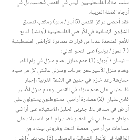
سلب أملاك الفلسطينيين، ليس في القدس فحسب، بل في
أرجاء الضفة الغربية.
فقد أحصى مركز القدس (5 أيار / مايو) ومكتب تنسيق
الشؤون الإنسانية في الأراضي الفلسطينية (أوتشا) التابع
للأمم المتحدة عددا من قرارات مصادرة الأراضي الفلسطينية
( 7 تموز / يوليو) على النحو التالي:
– نيسان / أبريل: (1) هدم منازل: هدم منزل في رام الله،
وهدم منزل الأسير عمر جردات ومنزلي عائلتي كل من ضياء
حمارشة رعد خازم في جنين في الضفة الغربية؛ إجبار
فلسطيني على هدم منزله في القدس، وهدم منزل الأسير
فادي عليان. (2) مصادرة أراضي: مستوطنون يستولون على
أراض في مسافر يطا جنوبي الخليل؛ الاستيلاء على أراضي
مواطن فلسطيني في المغير قضاء رام الله؛ الاستيلاء على
مساحات من أراضي حمصة التحتا وفروش بيت دجن
الواقعة في الأغوار الشمالية والوسطى. (3) تجريف أراضي: