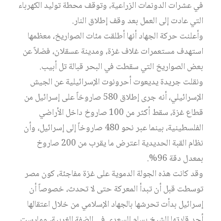
في عشرات الدونمات الزراعية، وتوقف محطة توليد الكهرباء
التي عادت إلى العمل بعد وقف إطلاق النار.
وأعلنت حركة الجهاد أنها أطلقت مئات الصواريخ، معظمها
استهدف مستعمرات غلاف غزة، ومدينة عسقلان، فضلاً عن
بعض الصواريخ التي سقطت في البحر قبالة تل أبيب.
ونقلت جريدة يديعوت أحرونوت الإسرائيلية عن الجيش
الإسرائيلي، أنه جرى إطلاق 580 صاروخاً على إسرائيل من
قطاع غزة، سقط أكثر من 100 صاروخ داخل الأراضي
الفلسطينية، بينما عبر نحو 480 صاروخاً إلى إسرائيل، وأن
نظام القبة الحديدية اعترض ما يقرب من 200 صاروخ
بمعدل دقة 96%.
وقد كانت هذه الجولة الدموية على غزة مفاجئة، كون مصر
توسطت قبل أن تبدأ المعركة حتى لا تحدث، خصوصاً أن
إسرائيل بدأت تحرشها بالجهاد الإسلامي من خلال اعتقالها
أحد قادتها الشيخ بسام السعدي في الضفة الغربية، ومارست