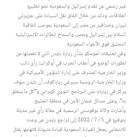
غير رسمي عن تقدم إسرائيل والسعودية نحو تطبيع
العلاقات، وذلك من خلال اتفاق نقل السيادة على جزيرتي
تيران وصنافير من مصر إلى السعودية بموجب اتفاقية
السلام بين إسرائيل ومصر، والسماح للطائرات الاإسرائيلية
التحليق فوق الأجواء السعودية.
وفي تعليقات لموسكو بشأن زيارة بايدن التي لا تفصلها عن
تطورات الوضع في أعقاب الحرب في أوكرانيا، رأى نائب
وزير الخارجية المشرف على إدارة الشؤون الأميركية في
وزارة الخارجية الروسية سيرغي رياباكوف، أن بايدن سوف
يركز في زيارته على البرنامج النووي الإيراني و”كل ما يتعلق
به”، وعلى مسائل ضمان الأمن في منطقة الخليج.
وأشارت وكالة نوفوستي الرسمية في مقالة رأي غير مذيلة
بتوقيع في 5 / 7 / 2022 إلى تراجع بايدن عن وعده
الانتخابي بجعل القيادة السعودية قيادة منبوذة لاتهامها بقتل