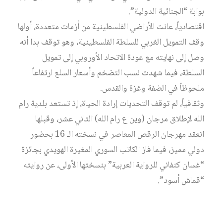
بوابة “الجنائية الدولية”.
اقتصادياً، عانت الأراضي الفلسطينية من أزمات متعددة، أولها
وقف التمويل الغربي للسلطة الفلسطينية، وهو توقف بدا أنه
وصل إلى نهايته مع عودة الاتحاد الأوروبي إلى تمويل
السلطة، فيما شهدت نسب التضخم وأسعار السلع ارتفاعاً
ملحوظاً في الضفة وغزة والقدس.
وثقافياً، لم توقف التحديات إرادة الحياة، إذ تستعد بلدية رام
الله لإطلاق مرجان (وين ع رام الله) الثاني عشر، وقبلها
انعقد مهرجان الرقص المعاصر في نسخته الـ 16 بحضور
دولي مميز، فيما فاز الكاتب السوري المغيرة الهويدي بجائزة
“غسان كنفاني للرواية العربية” بنسختها الأولى، عن روايته
“قماش أسود”.