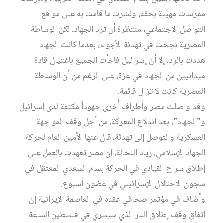
ممرسات مهينة بحقه، ونشرت ما قامت به على مواقع
التواصل الاجتماعي، منتظرة أن ترد الجهاد، لكن الوساطة
المصرية نجحت في تهدئة الأجواء، بعدما كانت الجهاد
هددت بالرد، إلا أن إسرائيل فاجأت الجميع باغتيال قادة
ميدانيين من الجهاد في غزة، على الرغم من أن الوساطة
المصرية كانت لا تزال قائمة.
وقد واصلت مصر وأطراف أُخرى جهوداً مكثفة لدى إسرائيل
و”الجهاد”، بعد اندلاع المعركة، من أجل وقف المواجهة
العسكرية والتوصل إلى تهدئة، قال عنها الأمين العام لحركة
الجهاد الإسلامي، زياد النخالة، إن مصر تعهدت بالعمل على
إطلاق سراح القيادي في الحركة بسام السعدي المعتقل في
سجون الاحتلال الإسرائيلي في غضون أسبوع.
وأضاف في مؤتمر صحافي عقده في العاصمة الإيرانية إن
اتفاق وقف إطلاق النار الذي سيسري في فلسطين الساعة