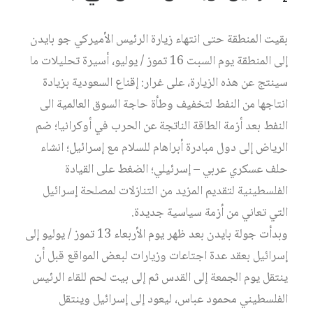
بقيت المنطقة حتى انتهاء زيارة الرئيس الأميركي جو بايدن
إلى المنطقة يوم السبت 16 تموز / يوليو، أسيرة تحليلات ما
سينتج عن هذه الزيارة، على غرار: إقناع السعودية بزيادة
انتاجها من النفط لتخفيف وطأة حاجة السوق العالمية الى
النفط بعد أزمة الطاقة الناتجة عن الحرب في أوكرانيا؛ ضم
الرياض إلى دول مبادرة أبراهام للسلام مع إسرائيل؛ انشاء
حلف عسكري عربي – إسرئيلي؛ الضغط على القيادة
الفلسطينية لتقديم المزيد من التنازلات لمصلحة إسرائيل
التي تعاني من أزمة سياسية جديدة.
وبدأت جولة بايدن بعد ظهر يوم الأربعاء 13 تموز / يوليو إلى
إسرائيل بعقد عدة اجتاعات وزيارات لبعض المواقع قبل أن
ينتقل يوم الجمعة إلى القدس ثم إلى بيت لحم للقاء الرئيس
الفلسطيني محمود عباس، ليعود إلى إسرائيل وينتقل