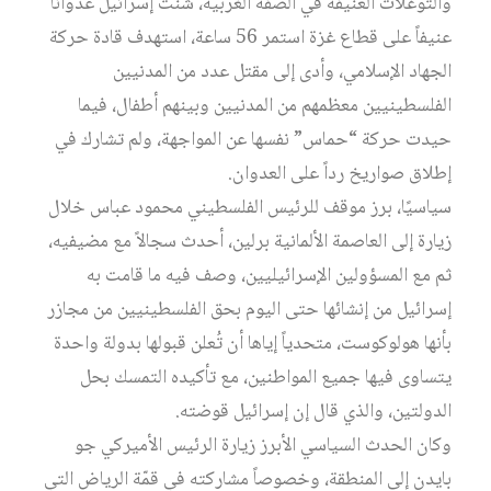
والتوغلات العنيفة في الضفة الغربية، شنت إسرائيل عدوانا
عنيفاً على قطاع غزة استمر 56 ساعة، استهدف قادة حركة
الجهاد الإسلامي، وأدى إلى مقتل عدد من المدنيين
الفلسطينيين معظمهم من المدنيين وبينهم أطفال، فيما
حيدت حركة “حماس” نفسها عن المواجهة، ولم تشارك في
إطلاق صواريخ رداً على العدوان.
سياسيًا، برز موقف للرئيس الفلسطيني محمود عباس خلال
زيارة إلى العاصمة الألمانية برلين، أحدث سجالاً مع مضيفيه،
ثم مع المسؤولين الإسرائيليين، وصف فيه ما قامت به
إسرائيل من إنشائها حتى اليوم بحق الفلسطينيين من مجازر
بأنها هولوكوست، متحدياً إياها أن تُعلن قبولها بدولة واحدة
يتساوى فيها جميع المواطنين، مع تأكيده التمسك بحل
الدولتين، والذي قال إن إسرائيل قوضته.
وكان الحدث السياسي الأبرز زيارة الرئيس الأميركي جو
بايدن إلى المنطقة، وخصوصاً مشاركته في قمّة الرياض التي