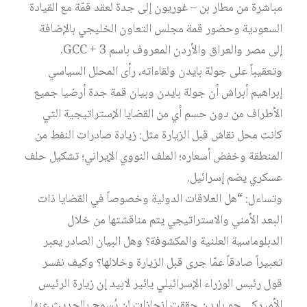
مباشرة من مطار بن – غوريون إلى جدة لعقد قمّة مع القيادة
السعودية وحضور قمة مجلس التعاون الخليجي بالإضافة
إلى مصر والعراق والأردن المعروف باسم GCC + 3.
وتعقيباً على جولة بايدن ولقاءاته، رأى المحلل السياسي
إبراهيم أبراش أن جولة بايدن وبيان قمة جدة أرضيا جميع
الأطراف من دون حسم أي من القضايا الإستراتيجية التي
كانت محل نقاش قبل الزيارة مثل: زيادة صادرات النفط من
المنطقة وخفض أسعاره؛ الملف النووي الإيراني؛ تشكيل حلف
عسكري يضم إسرائيل.
وتساءل: “هل العلاقات الدولية وخصوصاً في القضايا ذات
البعد الأمني والاستراتيجي يتم مناقشتها من خلال
الدبلوماسية العلنية والمكشوفة؟ وهل البيان الصادر يعبر
تعبيراً صادقاً عمّا جرى قبل الزيارة وخلالها؟ وكيف نفسر
قول رئيس الوزراء الإسرائيلي يائير لابيد إن زيارة الرئيس
الأميركي جو بايدن حققت إنجازات لن يُسمح بالحديث عنها