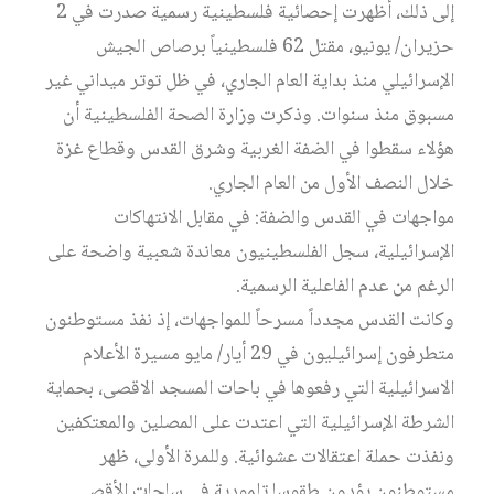
إلى ذلك، أظهرت إحصائية فلسطينية رسمية صدرت في 2
حزيران/ يونيو، مقتل 62 فلسطينياً برصاص الجيش
الإسرائيلي منذ بداية العام الجاري، في ظل توتر ميداني غير
مسبوق منذ سنوات. وذكرت وزارة الصحة الفلسطينية أن
هؤلاء سقطوا في الضفة الغربية وشرق القدس وقطاع غزة
خلال النصف الأول من العام الجاري.
مواجهات في القدس والضفة: في مقابل الانتهاكات
الإسرائيلية، سجل الفلسطينيون معاندة شعبية واضحة على
الرغم من عدم الفاعلية الرسمية.
وكانت القدس مجدداً مسرحاً للمواجهات، إذ نفذ مستوطنون
متطرفون إسرائيليون في 29 أيار/ مايو مسيرة الأعلام
الاسرائيلية التي رفعوها في باحات المسجد الاقصى، بحماية
الشرطة الإسرائيلية التي اعتدت على المصلين والمعتكفين
ونفذت حملة اعتقالات عشوائية. وللمرة الأولى، ظهر
مستوطنون يؤدون طقوسا تلمودية في ساحات الأقصى