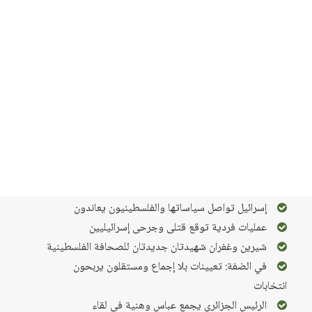
سورية
التقرير السياسي
الاردن
عدوان على غزة: 56 ساعة قصف وإسرائيل تستفرد بـ
"الجهاد"
زيارة بايدن: بعض نجاح في إسرائيل، وبعض فشل في
جدَة
اجتماع لوزراء خارجية دول عربية وإسرائيل في النقب
أزمة سياسية جديدة في إسرائيل وخارطة تحالفات
انتخابية جديدة
إسرائيل تواصل سياساتها والفلسطينيون يعاندون
عمليات فردية توقع قتلى وجرحى إسرائيليين
شيرين وغفران شهيدتان جديدتان للصحافة الفلسطينية
في الضفة: تعيينات بلا إجماع ومستقلون يربحون
انتخابات
الرئيس الجزائري يجمع عباس وهنية في لقاء