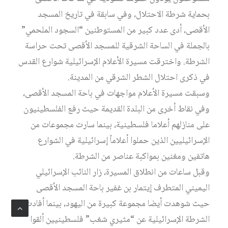
بحماية شرطة الاحتلال، وفي سابقة في تاريخ المسجد
الأقصى، أدى عدد كبير من المستوطنين “السجود الملحمي”
بالجملة في الساحة الشرقية للمسجد الأقصى تحت حراسة
الشرطة. واخترقت مسيرة الأعلام الإسرائيلية شوارع القدس
في ذكرى احتلال الشطر الشرقي من المدينة.
وسبقت مسيرة الأعلام مواجهات في باحة المسجد الأقصى،
وفي نقاط أخرى من البلدة القديمة حيث رفع الفلسطينيون
على منازلهم أعلاما فلسطينية، بينما سارت مجموعات من
الإسرائيليين الذين حملوا أعلاماً إسرائيلية في الشوارع
هاتفين ومغنين بمواكبة عناصر من الشرطة.
وقبل ساعات من انطلاق المسيرة، زار النائب الإسرائيلي
اليميني المتطرف إيتمار بن غفير باحة المسجد الأقصى
حيث شوهدت أيضا مجموعة كبيرة من اليهود، بينما أفادت
الشرطة الإسرائيلية عن “مثيري شغب” فلسطينيين ألقوا