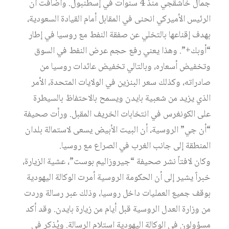
جمال خاشقجي منذ 4 سنوات في إسطنبول. وأضافت أن
الرئيس الأميركي انحنى في المقابل أمام القيادة السعودية،
بهدف إقناعها بالتخلي عن صفقة النفط مع روسيا في إطار
“أوبك+”. وهذا يعني رفع حجم عرض النفط في السوق
وتخفيض أسعاره، وبالتالي تخفيض عائدات روسيا من
صادراته، وكذلك سعر البنزين في الولايات المتحدة، الأمر
الذي يزيد من شعبية بايدن ويسمح بالاحتفاظ بالسيطرة
على الكونغرس في انتخابات الخريف المقبل. ورأت صحيفة
“أن جي” الروسية، أن البيت الأبيض يسعى لاستمالة بلدان
المنطقة إلى جانب الغرب في الصراع مع روسيا.
وكان لافتاً نشر صحيفة “جيروزاليم بوست”، عشية الزيارة،
خبراً يشير إلى أن الحكومة الروسية أمرت الوكالة اليهودية
بوقف جميع العمليات داخل روسيا، وذلك عبر رسالة وردت
من وزارة العدل الروسية قبل أيام من زيارة بايدن. وقد أكد
مسؤولون في الوكالة اليهودية استلام الرسالة. ويُذكر في