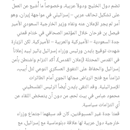
تضم دول الخليج ودولاً عربية، وخصوصاً ما أُشيع عن العمل
على تشكيل تحالف عربي – إسرائيلي في مواجهة إيران، وهو
أمر لم يجر الإعلان عنه ونفاه وزير الخارجية السعودي الأمير
فيصل بن فرحان خلال المؤتمر الصحافي في ختام قمتي
جدة السعودية – الأميركية والعربية – الأميركية. لكن الزيارة
شهدت توقيع بايدن ورئيس وزراء إسرائيل يائير لبيد إعلاناً
في القدس المحتلة (إعلان القدس)، أكد التزام واشنطن بأمن
إسرائيل والحفاظ على التفوق العسكري النوعي لتل أبيب،
تزامناً مع فتح الرياض مجالها الجوي أمام الطائرات
الإسرائيلية. وقد التقى بايدن أيضاً الرئيس الفلسطيني
محمود عباس في بيت لحم، من دون أن يتمخض اللقاء عن
أي التزامات سياسية.
قمتا جدة غير المسبوقتين، كان قد سبقهما اجتماع وزراء
خارجية دول عربية لها علاقة دبلوماسية مع إسرائيل، مع