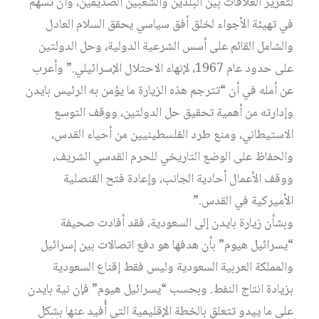
لتعزيز العلاقات بين البلدين والشعبين الصديقين، وأن تسهم
في تهيئة الأجواء لخلق أفق سياسي يحقق السلام العادل
والشامل القائم على أسس الشرعية الدولية، وحل الدولتين
على حدود عام 1967، لإنهاء الاحتلال الإسرائيلي.” وأعرب
عن أمله في أن “تترجم هذه الزيارة ما يؤمن به الرئيس بايدن
وإدارته من أهمية تحقيق حل الدولتين، ووقف التوسع
الاستيطاني، ومنع طرد الفلسطينيين من أحياء القدس،
والحفاظ على الوضع التاريخي للحرم القدسي الشريف،
ووقف الأعمال أحادية الجانب، وإعادة فتح القنصلية
الأميركية في القدس.”
وبشأن زيارة بايدن إلى السعودية، فقد أفادت صحيفة
“يسرائيل هيوم” بأن هدفها هو دفع اتصالات بين إسرائيل
والمملكة العربية السعودية وليس فقط إقناع السعودية
بزيادة انتاج النفط. وبحسب “يسرائيل هيوم” فإن نية بايدن
على ما ييدو تتعلق بالخطة الإقليمية التي أُفيد عنها بشكل