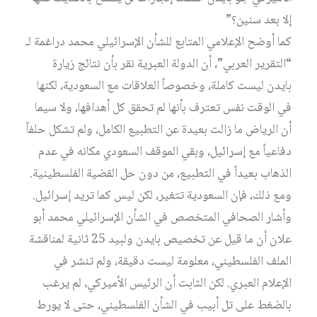
إلا بعد سنين؟”
كما أوضح الإعلامي المتابع للشأن الإسرائيلي محمد دراغمة لـ
“التقرير العربي”، أن الدولة العبرية نقر بأن نتائج زيارة
بايدن ليست كاملة، وخصوصاً العلاقات مع السعودية، لكنها
في الوقت نفس تعترف بأنها لم تحقق كل أهدافها، ولا سيما
أن الرياض ما زالت بعيدة عن التطبيع الكامل، ولم تشكل حلفاً
دفاعياً مع إسرائيل، وبقي الموقف السعودي مكانه في عدم
الذهاب بعيداً في التطبيع، من دون حل القضية الفلسطينية.
ومع ذلك، فإن السعودية تتغير، لكن ليس كما تريد إسرائيل.
وأشار الصحافي المتخصص في الشأن الإسرائيلي محمد أبو
علان أن ما قيل عن تخصيص بايدن ولبيد 25 ثانية لمناقشة
الملف الفلسطيني، معلومة ليست دقيقة، ولم تنشر في
الإعلام العبري. لكن الثابت أن الرئيس الأميركي، لم يرغب
بالضغط على تل أبيب في الشأن الفلسطيني، حتى لا يورط