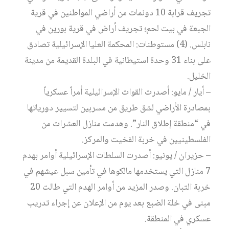
تجريف قرابة 10 دونمات من أراضي المواطنين في قرية
الجبعة في بيت لحم؛ تجريف أراض في قرية بورين في
نابلس. (4) مستوطنات: المحكمة العليا الإسرائيلية تصادق
على بناء 31 وحدة استيطانية في البلدة القديمة من مدينة
الخليل.
– أيار / مايو: أصدرت القوات الإسرائيلية أمراً عسكرياً
بمصادرة الأراضي لشق طريق من مسربين لتسيير دورياتها
في “منطقة إطلاق النار”. وهدمت منازل العشرات من
الفلسطينيين في خربة الفخيت والمركز.
– حزيران / يونيو: أصدرت السلطات الإسرائيلية أوامر بهدم
7 منازل التي يستخدمها مالكوها في تأمين سبل عيشهم في
خربة التبان. وصدر المزيد من أوامر الهدم التي طالت 20
مبنى في خلة الضبع بعد يوم من الإعلان عن إجراء تدريب
عسكري في المنطقة.