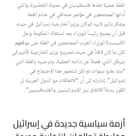
القمّة عملية نفذها فلسطينيان في مدينة الخضيرة، والتي
أدانها المجتمعون في مؤتمر صحافي في ختام القمة.
وشكر يائير لابيد (وكان وزيراً لخارجية إسرائيل في حينه
قبل أن يصبح رئيساً للوزراء بعد استقالة الحكومة وحل
الكنيست) الوزراء العرب المجتمعين في القمّة على موقفهم.
لكن، ما كان لافتاً في حينه، تصريح وزير الخارجية الأميركي
بلينكن الذي، فضلاً عن إدانته العملية، وترحيبه بالقمّة التي
“منذ بضع سنوات لم نكن لنتصور هذا الاجتماع في
إسرائيل”، إشارته إلى أن “الاتفاقات مع الدول العربية لن
تكون بديلاً للاتفاق بين الإسرائيليين والفلسطينيين”.
أزمة سياسية جديدة في إسرائيل