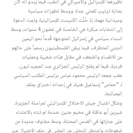
نظيرهما الإسرائيل والأميركي في النقب، فيما يبدو أنه كان
بمثابة ترتيب لقمتي جدة، ووسط تطورات سياسية
وميدانية مهمة، إذ حُلّت الكنيست الإسرائيلية وتمت الدعوة
إلى انتخابات مبكرة هي الخامسة في غضون 4 سنوات، وسط
انسداد سياسي في إسرائيل المتوجهة قُدماً نحو اليمين
الديني المتطرف، فيما يبقى الفلسطينيون رسمياً على حالهم
من الانقسام والضعف، في مقابل هبّات شعبية وعمليات
فردية، فيما لم يفلح الرئيس الجزائري عبد المجيد تبون،
عقب جمعه الرئيس محمود عباس برئيس المكتب السياسي
لـ “حماس” إسماعيل هنية، في إحداث اختراق بملف
المصالحة.
وشكل اغتيال جيش الاحتلال الإسرائيلي لمراسلة الجزيرة،
شيرين أبو عاقلة في مخيم جنين، صدمة لم تنته بالاعتداء
على جنازتها في القدس المحتلة، وسط مخاوف جديدة من
ضغوطات واشنطن للتخلي عن المضي في ملف الاغتيال عبر