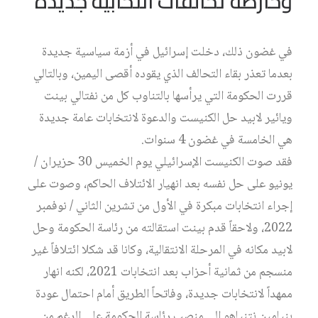
وخارطة تحالفات انتخابية جديدة
في غضون ذلك، دخلت إسرائيل في أزمة سياسية جديدة
بعدما تعذر بقاء التحالف الذي يقوده أقصى اليمين، وبالتالي
قررت الحكومة التي يرأسها بالتناوب كل من نفتالي بينت
ويائير لابيد حل الكنيست والدعوة لانتخابات عامة جديدة
هي الخامسة في غضون 4 سنوات.
فقد صوت الكنيست الإسرائيلي يوم الخميس 30 حزيران /
يونيو على حل نفسه بعد انهيار الائتلاف الحاكم، وصوت على
إجراء انتخابات مبكرة في الأول من تشرين الثاني / نوفمبر
2022، ولاحقاً قدم بينت استقالته من رئاسة الحكومة وحل
لابيد مكانه في المرحلة الانتقالية، وكانا قد شكلا ائتلافاً غير
منسجم من ثمانية أحزاب بعد انتخابات 2021، لكنه انهار
ممهداً لانتخابات جديدة، وفاتحاً الطريق أمام احتمال عودة
بنيامين نتنياهو إلى منصب رئاسة الحكومة على الرغم من