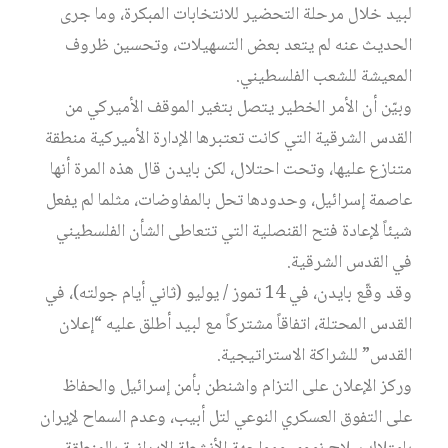
لبيد خلال مرحلة التحضير للانتخابات المبكرة، وما جرى
الحديث عنه لم يتعد بعض التسهيلات، وتحسين ظروف
المعيشة للشعب الفلسطيني.
وبيّن أن الأمر الخطير يتصل بتغير الموقف الأميركي من
القدس الشرقية التي كانت تعتبرها الإدارة الأميركية منطقة
متنازع عليها، وتحت احتلال، لكن بايدن قال هذه المرة أنها
عاصمة إسرائيل، وحدودها تحل بالمفاوضات، مثلما لم يفعل
شيئاً لإعادة فتح القنصلية التي تتعاطى الشأن الفلسطيني
في القدس الشرقية.
وقد وقّع بايدن، في 14 تموز / يوليو (ثاني أيام جولته)، في
القدس المحتلة، اتفاقاً مشتركاً مع لبيد أطلق عليه “إعلان
القدس” للشراكة الاستراتيجية.
وركز الإعلان على التزام واشنطن بأمن إسرائيل والحفاظ
على التفوق العسكري النوعي لتل أبيب، وعدم السماح لإيران