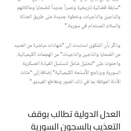
“سابقة قضائية تاريخية ونصراً جديداً للضحايا وعائلاتهم
وللناجين والناجيات، وخطوة جديدة على طريق العدالة
والسلام المستدام في سورية.”
وذكّر بأن الشكوى استندت الى “شهادات مباشرة من العديد
من الضحايا والناجين والناجيات” من الهجمات الكيميائية.
واحتوت على “تحليل شامل لتسلسل القيادة العسكرية
السورية وبرنامج الأسلحة الكيميائية” إضافة إلى “مئات
الأدلة الموثقة بما في ذلك الصور ومقاطع الفيديو.”
العدل الدولية تطالب بوقف
التعذيب بالسجون السورية