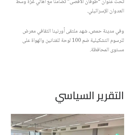
تحت عنوان “طوفان الأقصى” تضامنا مع أهالي غزة وسط
العدوان الإسرائيلي.
وفي مدينة حمص، شهد ملتقى أورنينا الثقافي معرض
للرسوم التشكيلية ضم 100 لوحة للفنانين والهواة على
مستوى المحافظة.
التقرير السياسي