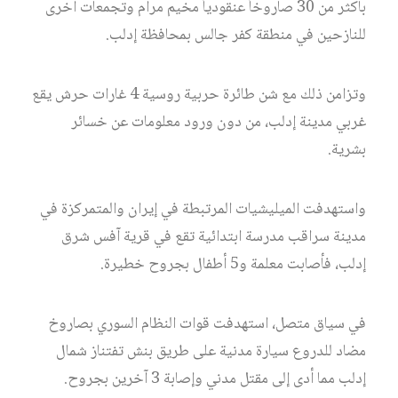
بأكثر من 30 صاروخاً عنقودياً مخيم مرام وتجمعات أخرى
للنازحين في منطقة كفر جالس بمحافظة إدلب.
وتزامن ذلك مع شن طائرة حربية روسية 4 غارات حرش يقع
غربي مدينة إدلب، من دون ورود معلومات عن خسائر
بشرية.
واستهدفت الميليشيات المرتبطة في إيران والمتمركزة في
مدينة سراقب مدرسة ابتدائية تقع في قرية آفس شرق
إدلب، فأصابت معلمة و5 أطفال بجروح خطيرة.
في سياق متصل، استهدفت قوات النظام السوري بصاروخ
مضاد للدروع سيارة مدنية على طريق بنش تفتناز شمال
إدلب مما أدى إلى مقتل مدني وإصابة 3 آخرين بجروح.