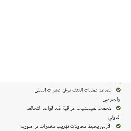
سورية
التقرير السياسي
الاردن
فرنسا تصدر مذكرة اعتقال بحق الرئيس السوري
العدل الدولية تطالب بوقف التعذيب بالسجون
السورية
هيئة التفاوض السورية تعقد اجتماعاتها في جنيف
غارات إسرائيلية على قوات النظام وميليشيات
إيرانية
تصاعد عمليات العنف يوقع عشرات القتلى
والجرحى
هجمات لميليشيات عراقية ضد قواعد التحالف
الدولي
الأردن يحبط محاولات تهريب مخدرات من سورية