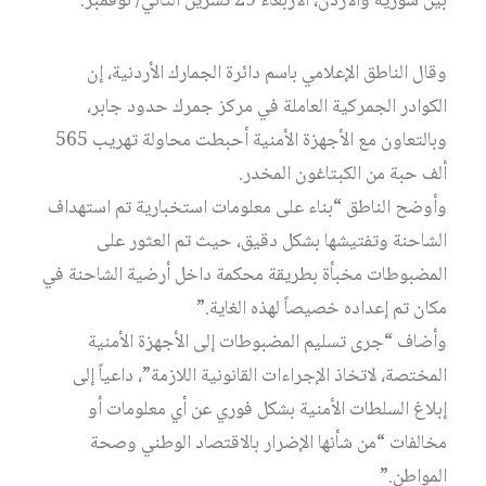
بين سورية والأردن، الأربعاء 29 تشرين الثاني/ نوفمبر.
وقال الناطق الإعلامي باسم دائرة الجمارك الأردنية، إن
الكوادر الجمركية العاملة في مركز جمرك حدود جابر،
وبالتعاون مع الأجهزة الأمنية أحبطت محاولة تهريب 565
ألف حبة من الكبتاغون المخدر.
وأوضح الناطق “بناء على معلومات استخبارية تم استهداف
الشاحنة وتفتيشها بشكل دقيق، حيث تم العثور على
المضبوطات مخبأة بطريقة محكمة داخل أرضية الشاحنة في
مكان تم إعداده خصيصاً لهذه الغاية.”
وأضاف “جرى تسليم المضبوطات إلى الأجهزة الأمنية
المختصة، لاتخاذ الإجراءات القانونية اللازمة”، داعياً إلى
إبلاغ السلطات الأمنية بشكل فوري عن أي معلومات أو
مخالفات “من شأنها الإضرار بالاقتصاد الوطني وصحة
المواطن.”