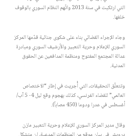
التي ارتكبت في سنة 2013 واتٌهم النظام السوري بالوقوف
خلفها.
وجاء الإجراء القضائي بناء على شكوى جنائية قدّمها المركز
السوري للإعلام وحرية التعبير والأرشيف السوري ومبادرة
عدالة المجتمع المفتوح ومنظمة المدافعين عن الحقوق
المدنية.
وتتعلّق التحقيقات، التي أُجريت في إطار “الاختصاص
العالمي” للقضاء الفرنسي، كذلك بهجوم وقع ليل 4- 5 آب/
أغسطس في عدرا ودوما (450 مصاباً).
وقال مدير المركز السوري للإعلام وحرية التعبير مازن
درويش في بيان موقع من المنظمات المدعية، إن متشكل