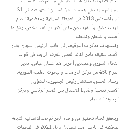
مذكرات توقيف بتهمة التواطؤ في جرائم ضد الإنسانية
وجرائم حرب في هجمات بغاز السارين استهدفت في 21
آب/ أغسطس 2013 في الغوطة الشرقية ومعضمية الشام
قرب دمشق، وأسفرت عن مقتل أكثر من ألف شخص، وفق ما
أعلنت واشنطن ونشطاء.
وتستهدف مذكرات التوقيف إلى جانب الرئيس السوري بشار
الأسد، شقيقه ماهر القائد الفعلي للفرقة الرابعة في قوات
النظام السوري وعميدين آخرين هما غسان عباس، مدير
الفرع 450 من مركز الدراسات والبحوث العلمية السورية،
وبسام الحسن، مستشار رئيس الجمهورية للشؤون
الاستراتيجية وضابط الاتصال بين القصر الرئاسي ومركز
البحوث العلمية.
ويحقق قضاة تحقيق من وحدة الجرائم ضد الانسانية التابعة
لمحكمة في باريس منذ نيسان/ أبريل 2021 في الهجمات