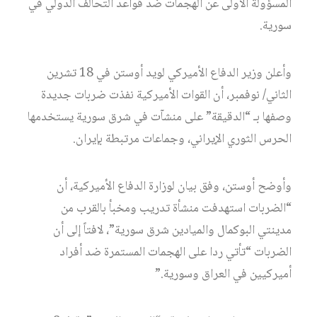
المسؤولة الأولى عن الهجمات ضد قواعد التحالف الدولي في
سورية.
وأعلن وزير الدفاع الأميركي لويد أوستن في 18 تشرين
الثاني/ نوفمبر، أن القوات الأميركية نفذت ضربات جديدة
وصفها بـ “الدقيقة” على منشآت في شرق سورية يستخدمها
الحرس الثوري الإيراني، وجماعات مرتبطة بإيران.
وأوضح أوستن، وفق بيان لوزارة الدفاع الأميركية، أن
“الضربات استهدفت منشأة تدريب ومخبأ بالقرب من
مدينتي البوكمال والميادين شرق سورية”، لافتاً إلى أن
الضربات “تأتي ردا على الهجمات المستمرة ضد أفراد
أميركيين في العراق وسورية.”