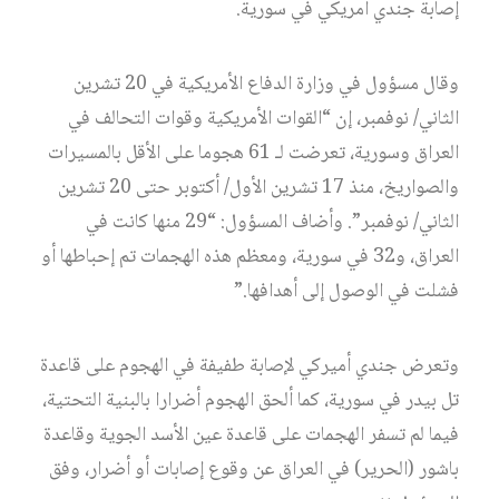
إصابة جندي أمريكي في سورية.
وقال مسؤول في وزارة الدفاع الأمريكية في 20 تشرين
الثاني/ نوفمبر، إن “القوات الأمريكية وقوات التحالف في
العراق وسورية، تعرضت لـ 61 هجوما على الأقل بالمسيرات
والصواريخ، منذ 17 تشرين الأول/ أكتوبر حتى 20 تشرين
الثاني/ نوفمبر”. وأضاف المسؤول: “29 منها كانت في
العراق، و32 في سورية، ومعظم هذه الهجمات تم إحباطها أو
فشلت في الوصول إلى أهدافها.”
وتعرض جندي أميركي لإصابة طفيفة في الهجوم على قاعدة
تل بيدر في سورية، كما ألحق الهجوم أضرارا بالبنية التحتية،
فيما لم تسفر الهجمات على قاعدة عين الأسد الجوية وقاعدة
باشور (الحرير) في العراق عن وقوع إصابات أو أضرار، وفق