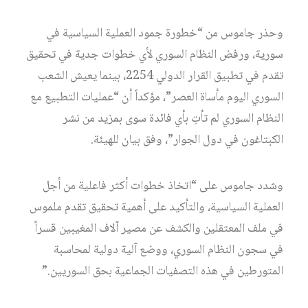
وحذر جاموس من “خطورة جمود العملية السياسية في
سورية، ورفض النظام السوري لأي خطوات جدية في تحقيق
تقدم في تطبيق القرار الدولي 2254، بينما يعيش الشعب
السوري اليوم مأساة العصر”، مؤكداً أن “عمليات التطبيع مع
النظام السوري لم تأتِ بأي فائدة سوى بمزيد من نشر
الكبتاغون في دول الجوار”، وفق بيان للهيئة.
وشدد جاموس على “اتخاذ خطوات أكثر فاعلية من أجل
العملية السياسية، والتأكيد على أهمية تحقيق تقدم ملموس
في ملف المعتقلين والكشف عن مصير آلاف المغيبين قسراً
في سجون النظام السوري، ووضع آلية دولية لمحاسبة
المتورطين في هذه التصفيات الجماعية بحق السوريين.”