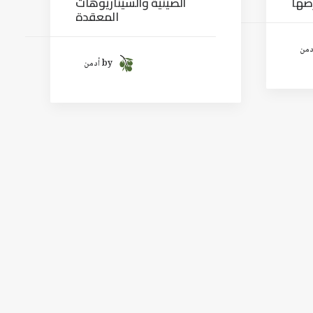
رصها
الصينية والسيناريوهات
المعقدة
by أدمن