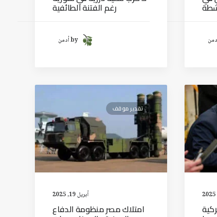
شطة
رغم الفتنة الطائفية
by أدمن
تقدير موقف
أبريل 19, 2025
كية
امتلاك مصر منظومة الدفاع