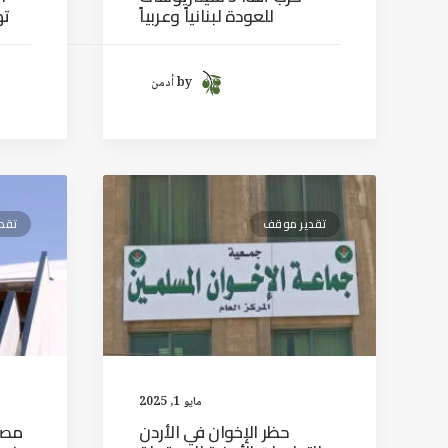
للعودة لبنانياً وعربياً
ته
by أدمن
تقدير موقف
تقد
مايو 1, 2025
حظر الإخوان في الأردن
مصر