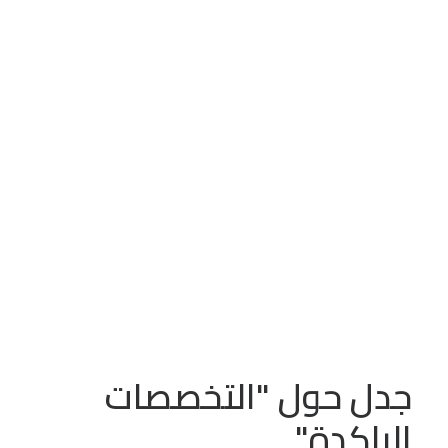
سبتمبر 27, 2022
•
In
مقالات
سورية
الاردن
عدد الزيارات:
842
جدل حول "التخصصات
الراكدة"
جدل حول "التخصصات
الراكدة"