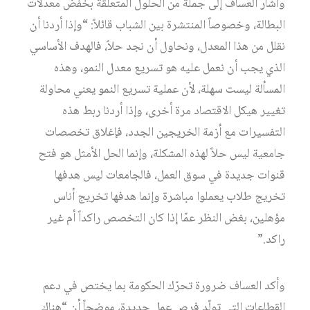
وأشار العساف إلى جملة من الحلول المتعلقة بخفض معدلات
البطالة، وخصوصاً المنتشرة بين الشباب قائلاً: “وإذا أردنا أن
نقلل من هذا المعدل، ونحاول أن نجد حلاً، فالهدف الأساسي
الذي يجب أن نعمل عليه هو تسريع معدل النمو، وهذه
المسألة ليست سهلة، لأن عملية تسريع النمو يعني محاولة
تغيير هيكل الاقتصاد مرة أخرى، وإذا أردنا ربط هذه
التفسيرات مع أزمة الخريجين الجدد، فإغلاق تخصصات
جامعية ليس حلاً لهذه المشكلة، وإنما الحل الأمثل هو فتح
قنوات جديدة في سوق العمل، فالجامعات ليس هدفها
تخريج طلاب يعملوا مباشرة وإنما هدفها تخريج أناس
مؤهلين، بغض النظر عمّا إذا كان التخصص راكداً أم غير
راكد.”
وأكد العساف ضرورة تحرّك الحكومة بما يختص في دعم
القطاعات التي تولّد فرص عمل جديدة، موضحاً أن “هناك