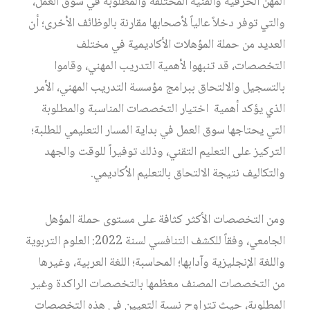
المهن الحرفية والفنية المختلفة والمطلوبة في سوق العمل،
والتي توفر دخلاً عالياً لأصحابها مقارنة بالوظائف الأخرى؛ أن
العديد من حملة المؤهلات الأكاديمية في مختلف
التخصصات، قد تنبهوا لأهمية التدريب المهني، وقاموا
بالتسجيل والالتحاق ببرامج مؤسسة التدريب المهني، الأمر
الذي يؤكد أهمية اختيار التخصصات المناسبة والمطلوبة
التي يحتاجها سوق العمل في بداية المسار التعليمي للطلبة؛
التركيز على التعليم التقني، وذلك توفيراً للوقت والجهد
والتكاليف نتيجة الالتحاق بالتعليم الأكاديمي.
ومن التخصصات الأكثر كثافة على مستوى حملة المؤهل
الجامعي، وفقاً للكشف التنافسي لسنة 2022: العلوم التربوية
واللغة الإنجليزية وآدابها؛ المحاسبة؛ اللغة العربية، وغيرها
من التخصصات المصنف معظمها بالتخصصات الراكدة وغير
المطلوبة، حيث تتراوح نسبة التعيين في هذه التخصصات