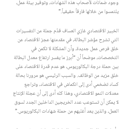
وجود ضمانات لأصحاب هذه الشهادات، وتوفير بيئة عمل،
يلتمسوا من خلالها فارقاً حقيقياً.”
الخبير الاقتصادي غازي العساف قدّم جملة من التفسيرات
التي تشرح مؤشر البطالة، في مقدمتها عجز الاقتصاد عن
خلق فرص عمل جديدة، وأن المشكلة لا تكمن في
التخصصات، موضحاً أن “أبرز ما يفسر ارتفاع معدل البطالة
بين حملة درجة البكالوريوس، هو عدم قدرة الاقتصاد على
خلق مزيد من الوظائف. والسبب الرئيسي هو مرورنا بحالة
كساد تضخمي أدى إلى انكماش في الاقتصاد، وتراجع
معدلات النمو الاقتصادي، وهذا كله أدى إلى أن عجلة الإنتاج
لا يمكن أن تستوعب عدد الخريجين الداخلين الجدد لسوق
العمل، والذين يعد أغلبهم من حملة شهادات البكالوريوس.”